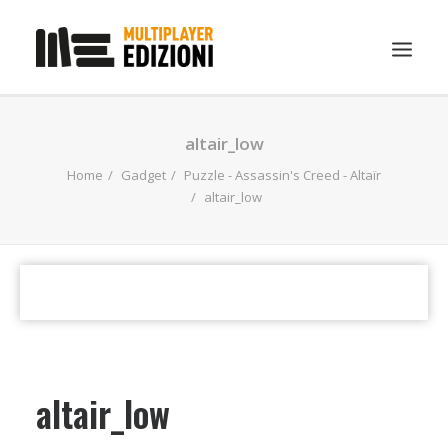
IN EVIDENZA
altair_low
LIBRI
Home
Gadget
Puzzle - Assassin's Creed - Altaïr
altair_low
GUIDE STRATEGICHE
GADGET
NEWS
CONTATTI
CHI SIAMO
DOWNLOAD
altair_low
RICERCA