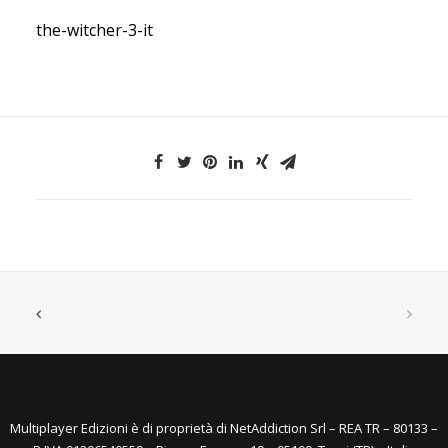
the-witcher-3-it
Multiplayer Edizioni è di proprietà di NetAddiction Srl – REA TR – 80133 –