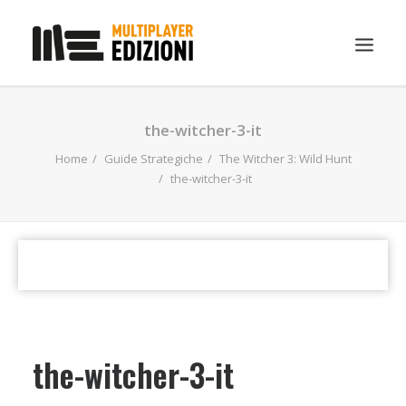
IN EVIDENZA
the-witcher-3-it
LIBRI
Home
Guide Strategiche
The Witcher 3: Wild Hunt
the-witcher-3-it
GUIDE STRATEGICHE
GADGET
NEWS
CONTATTI
CHI SIAMO
DOWNLOAD
the-witcher-3-it
RICERCA