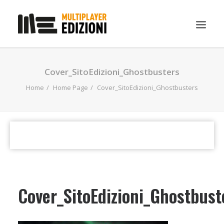
IN EVIDENZA
Cover_SitoEdizioni_Ghostbusters
LIBRI
Home
Home Page
Cover_SitoEdizioni_Ghostbusters
GUIDE STRATEGICHE
GADGET
NEWS
CONTATTI
CHI SIAMO
Cover_SitoEdizioni_Ghostbust
DOWNLOAD
RICERCA