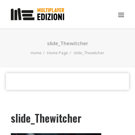
IN EVIDENZA
slide_Thewitcher
LIBRI
Home
Home Page
slide_Thewitcher
GUIDE STRATEGICHE
GADGET
NEWS
CONTATTI
CHI SIAMO
slide_Thewitcher
DOWNLOAD
RICERCA