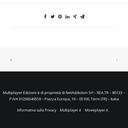
Multiplayer Edizioni è di proprietà di NetAddiction Srl – REA TR – 80133 –
P.IVA 01206540559 – Piazza Europa, 19 – 05100, Terni (TR) – Italia
Informativa sulla Privacy
Multiplayer.it
Movieplayer.it