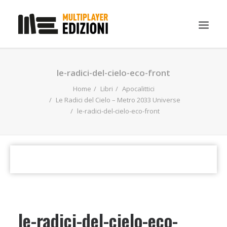
IN EVIDENZA
le-radici-del-cielo-eco-front
LIBRI
Home
Libri
Apocalittici
Le Radici del Cielo – Metro 2033 Universe
GUIDE STRATEGICHE
le-radici-del-cielo-eco-front
GADGET
NEWS
CONTATTI
CHI SIAMO
DOWNLOAD
le-radici-del-cielo-eco-
RICERCA