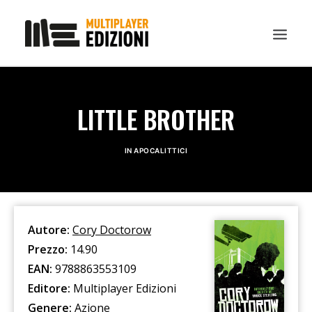
IN EVIDENZA
LITTLE BROTHER
LIBRI
GUIDE STRATEGICHE
IN
APOCALITTICI
GADGET
NEWS
CONTATTI
Autore:
Cory Doctorow
CHI SIAMO
Prezzo:
14.90
EAN:
9788863553109
DOWNLOAD
Editore:
Multiplayer Edizioni
RICERCA
Genere:
Azione