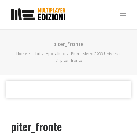
IN EVIDENZA
piter_fronte
LIBRI
Home
Libri
Apocalittici
Piter - Metro 2033 Universe
piter_fronte
GUIDE STRATEGICHE
GADGET
NEWS
CONTATTI
CHI SIAMO
DOWNLOAD
piter_fronte
RICERCA