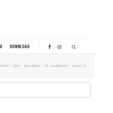
MO
DOWNLOAD
Home
Libri
Apocalittici
14 - Quattordici
cover2_0