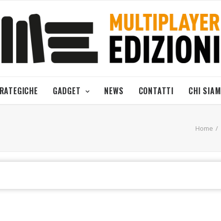
TRATEGICHE
GADGET
NEWS
CONTATTI
CHI SIA
Home