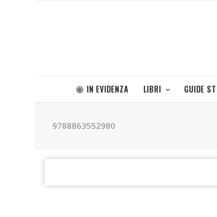
IN EVIDENZA
LIBRI
GUIDE S
9788863552980