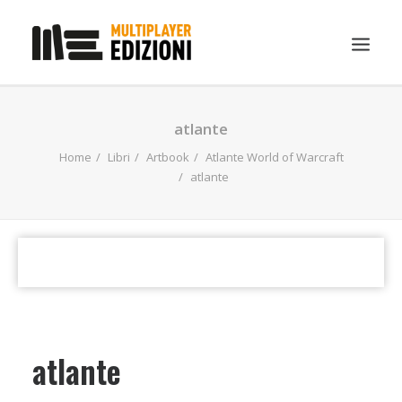
IN EVIDENZA
atlante
LIBRI
Home
Libri
Artbook
Atlante World of Warcraft
atlante
GUIDE STRATEGICHE
GADGET
NEWS
CONTATTI
CHI SIAMO
DOWNLOAD
atlante
RICERCA