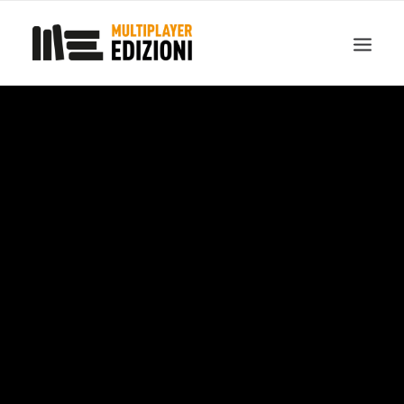
IN EVIDENZA
LIBRI
GUIDE STRATEGICHE
GADGET
NEWS
CONTATTI
CHI SIAMO
DOWNLOAD
RICERCA