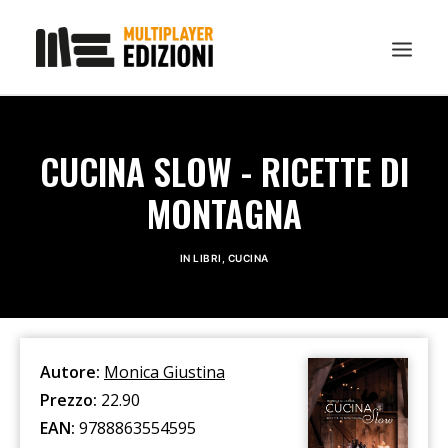
IN EVIDENZA
CUCINA SLOW - RICETTE DI
LIBRI
MONTAGNA
GUIDE STRATEGICHE
GADGET
IN
LIBRI
,
CUCINA
NEWS
CONTATTI
CHI SIAMO
Autore:
Monica Giustina
DOWNLOAD
Prezzo:
22.90
RICERCA
EAN:
9788863554595