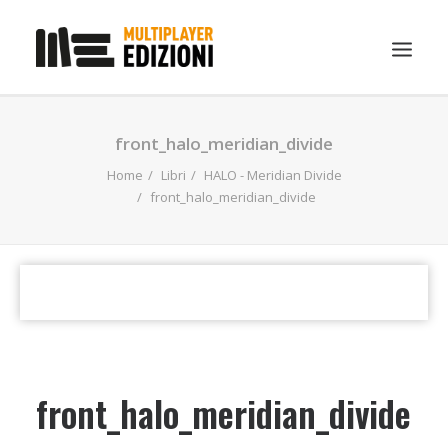
IN EVIDENZA
front_halo_meridian_divide
LIBRI
Home
Libri
HALO - Meridian Divide
front_halo_meridian_divide
GUIDE STRATEGICHE
GADGET
NEWS
CONTATTI
CHI SIAMO
DOWNLOAD
front_halo_meridian_divide
RICERCA