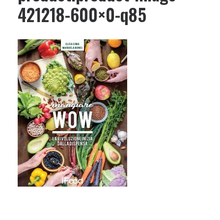
421218-600×0-q85