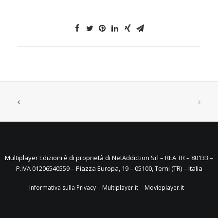
Multiplayer Edizioni è di proprietà di NetAddiction Srl – REA TR – 80133 –
P.IVA 01206540559 – Piazza Europa, 19 – 05100, Terni (TR) – Italia
Informativa sulla Privacy
Multiplayer.it
Movieplayer.it