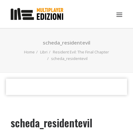
IN EVIDENZA
scheda_residentevil
LIBRI
Home
Libri
Resident Evil: The Final Chapter
scheda_residentevil
GUIDE STRATEGICHE
GADGET
NEWS
CONTATTI
CHI SIAMO
DOWNLOAD
scheda_residentevil
RICERCA