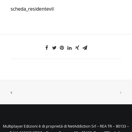
scheda_residentevil
Multiplayer Edizioni è di proprietà di NetAddiction Srl – REA TR – 80133 –