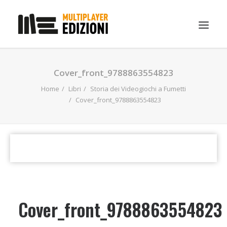
IN EVIDENZA
Cover_front_9788863554823
LIBRI
Home
Libri
Storia dei Videogiochi a Fumetti
Cover_front_9788863554823
GUIDE STRATEGICHE
GADGET
NEWS
CONTATTI
CHI SIAMO
DOWNLOAD
Cover_front_9788863554823
RICERCA