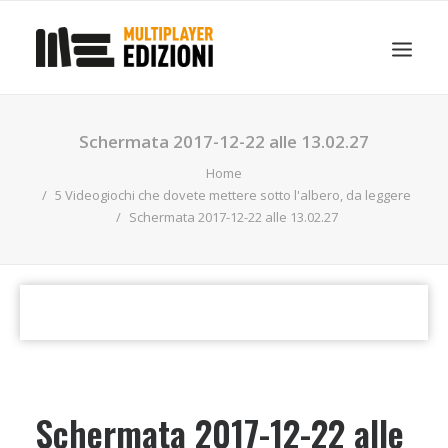
IN EVIDENZA
LIBRI
GUIDE STRATEGICHE
Schermata 2017-12-22 alle 13.02.27
GADGET
Home
NEWS
5 Videogiochi che dovete mettere sotto l'albero, da leggere
Schermata 2017-12-22 alle 13.02.27
CONTATTI
CHI SIAMO
DOWNLOAD
RICERCA
Schermata 2017-12-22 alle