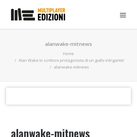
IN EVIDENZA
alanwake-mitnews
LIBRI
Home
Alan Wake lo scrittore protagonista di un giallo intrigante!
GUIDE STRATEGICHE
alanwake-mitnews
GADGET
NEWS
CONTATTI
CHI SIAMO
DOWNLOAD
alanwake-mitnews
RICERCA