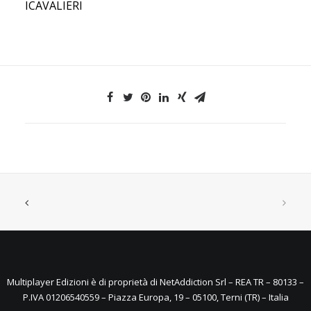
ICAVALIERI
Multiplayer Edizioni è di proprietà di NetAddiction Srl – REA TR – 80133 –
P.IVA 01206540559 – Piazza Europa, 19 – 05100, Terni (TR) – Italia