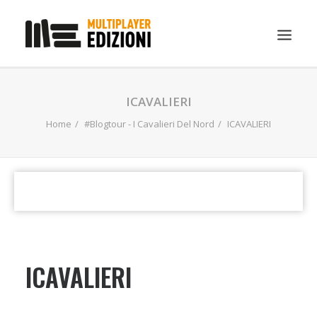
IN EVIDENZA
ICAVALIERI
LIBRI
Home
#Blogtour - I Cavalieri Del Nord
ICAVALIERI
GUIDE STRATEGICHE
GADGET
NEWS
CONTATTI
CHI SIAMO
ICAVALIERI
DOWNLOAD
RICERCA