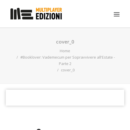
IN EVIDENZA
cover_0
LIBRI
Home
#Booklover: Vademecum per Sopravvivere all'Estate -
GUIDE STRATEGICHE
Parte 2
cover_0
GADGET
NEWS
CONTATTI
CHI SIAMO
DOWNLOAD
RICERCA