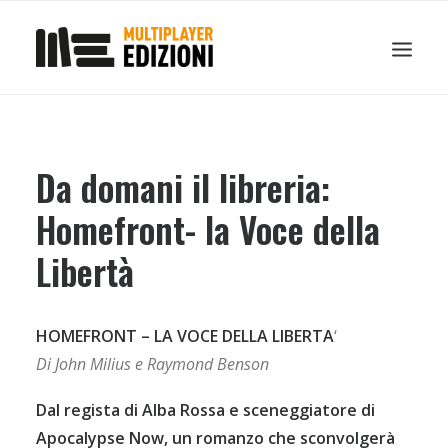
IN EVIDENZA
LIBRI
GUIDE STRATEGICHE
GADGET
Da domani il libreria:
NEWS
Homefront- la Voce della
CONTATTI
Libertà
CHI SIAMO
DOWNLOAD
RICERCA
HOMEFRONT – LA VOCE DELLA LIBERTA
‘
Di John Milius e Raymond Benson
Dal regista di Alba Rossa e sceneggiatore di
Apocalypse Now, un romanzo che sconvolgerà