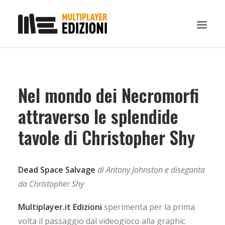
IN EVIDENZA
Nel mondo dei Necromorfi
LIBRI
GUIDE STRATEGICHE
attraverso le splendide
GADGET
tavole di Christopher Shy
NEWS
CONTATTI
Dead Space Salvage
di Antony Johnston e diseganta
CHI SIAMO
da Christopher Shy
DOWNLOAD
Multiplayer.it Edizioni
sperimenta per la prima
RICERCA
volta il passaggio dal videogioco alla graphic