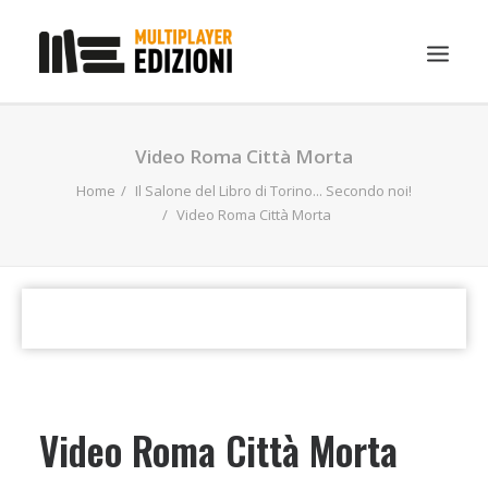
IN EVIDENZA
Video Roma Città Morta
LIBRI
Home
Il Salone del Libro di Torino... Secondo noi!
Video Roma Città Morta
GUIDE STRATEGICHE
GADGET
NEWS
CONTATTI
CHI SIAMO
DOWNLOAD
Video Roma Città Morta
RICERCA