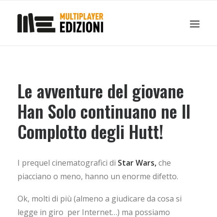
IN EVIDENZA
LIBRI
GUIDE STRATEGICHE
GADGET
Le avventure del giovane
NEWS
Han Solo continuano ne Il
CONTATTI
Complotto degli Hutt!
CHI SIAMO
DOWNLOAD
RICERCA
I prequel cinematografici di
Star Wars,
che
piacciano o meno, hanno un enorme difetto.
Ok, molti di più (almeno a giudicare da cosa si
legge in giro per Internet…) ma possiamo