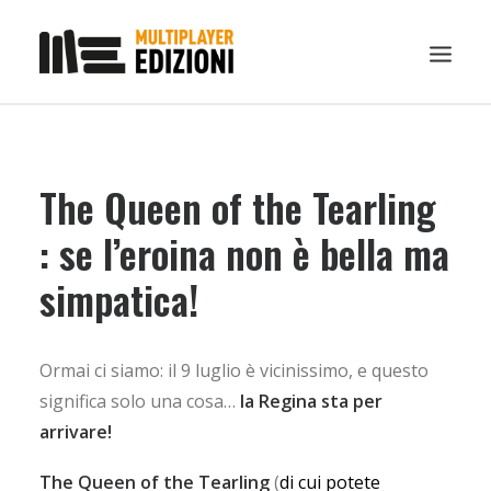
IN EVIDENZA
The Queen of the Tearling
LIBRI
GUIDE STRATEGICHE
: se l’eroina non è bella ma
GADGET
simpatica!
NEWS
CONTATTI
Ormai ci siamo: il 9 luglio è vicinissimo, e questo
CHI SIAMO
significa solo una cosa…
la Regina sta per
DOWNLOAD
arrivare!
RICERCA
The Queen of the Tearling
(
di cui potete