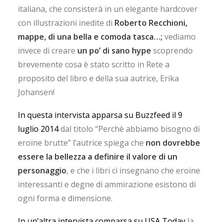
italiana, che consisterà in un elegante hardcover
con illustrazioni inedite di
Roberto Recchioni,
mappe, di una bella e comoda tasca…;
vediamo
invece di creare
un po’ di sano hype
scoprendo
brevemente cosa è stato scritto in Rete a
proposito del libro e della sua autrice, Erika
Johansen!
In questa intervista apparsa su Buzzfeed il 9
luglio 2014
dal titolo “Perchè abbiamo bisogno di
eroine brutte” l’autrice spiega che
non dovrebbe
essere la bellezza a definire il valore di un
personaggio
, e che i libri ci insegnano che eroine
interessanti e degne di ammirazione esistono di
ogni forma e dimensione.
In un’altra intervista comparsa su USA Today
la