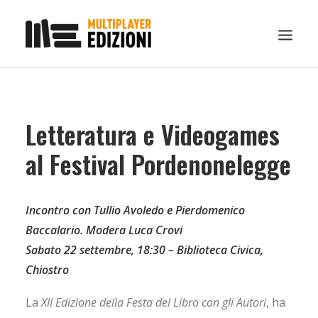
IN EVIDENZA
Letteratura e Videogames
LIBRI
GUIDE STRATEGICHE
al Festival Pordenonelegge
GADGET
NEWS
Incontro con Tullio Avoledo e Pierdomenico
CONTATTI
Baccalario. Modera Luca Crovi
CHI SIAMO
Sabato 22 settembre, 18:30 – Biblioteca Civica,
Chiostro
DOWNLOAD
RICERCA
La
XII Edizione della Festa del Libro con gli Autori
, ha