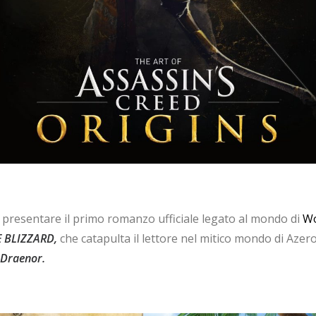
di presentare il primo romanzo ufficiale legato al mondo di
Wo
E BLIZZARD,
che catapulta il lettore nel mitico mondo di Azer
 Draenor.