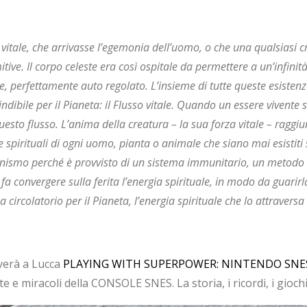
vitale, che arrivasse l’egemonia dell’uomo, o che una qualsiasi cr
itive. Il corpo celeste era così ospitale da permettere a un’infinit
, perfettamente auto regolato. L’insieme di tutte queste esistenze
dibile per il Pianeta: il Flusso vitale. Quando un essere vivente si
questo flusso. L’anima della creatura – la sua forza vitale – raggiu
e spirituali di ogni uomo, pianta o animale che siano mai esistiti s
rganismo perché è provvisto di un sistema immunitario, un metodo
e fa convergere sulla ferita l’energia spirituale, in modo da guarirl
 circolatorio per il Pianeta, l’energia spirituale che lo attraversa 
iverà a Lucca
PLAYING WITH SUPERPOWER: NINTENDO SNES
e e miracoli della CONSOLE SNES. La storia, i ricordi, i gioch