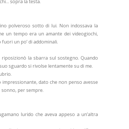
chi… sopra la testa.
tino polveroso sotto di lui. Non indossava la
 che un tempo era un amante dei videogiochi,
 fuori un po’ di addominali.
 riposizionò la sbarra sul sostegno. Quando
 suo sguardo si rivolse lentamente su di me.
ubrio.
vero impressionante, dato che non penso avesse
io sonno, per sempre.
ciugamano lurido che aveva appeso a un’altra