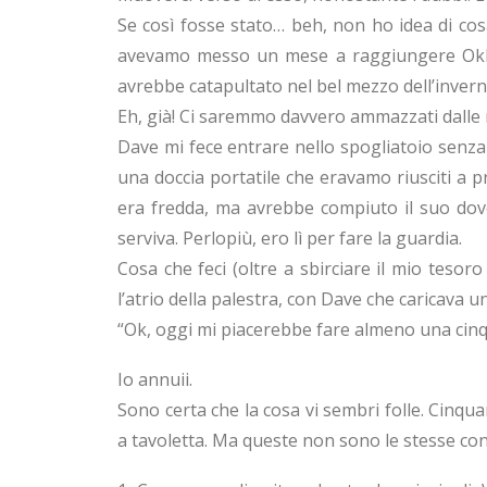
Se così fosse stato… beh, non ho idea di cos
avevamo messo un mese a raggiungere Oklah
avrebbe catapultato nel bel mezzo dell’invern
Eh, già! Ci saremmo davvero ammazzati dalle r
Dave mi fece entrare nello spogliatoio senza 
una doccia portatile che eravamo riusciti a 
era fredda, ma avrebbe compiuto il suo dove
serviva. Perlopiù, ero lì per fare la guardia.
Cosa che feci (oltre a sbirciare il mio tesor
l’atrio della palestra, con Dave che caricava
“Ok, oggi mi piacerebbe fare almeno una cinqu
Io annuii.
Sono certa che la cosa vi sembri folle. Cinq
a tavoletta. Ma queste non sono le stesse cond