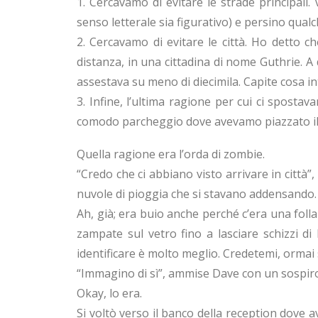
1. Cercavamo di evitare le strade principali
senso letterale sia figurativo) e persino qualc
2. Cercavamo di evitare le città. Ho detto c
distanza, in una cittadina di nome Guthrie. A 
assestava su meno di diecimila. Capite cosa i
3. Infine, l’ultima ragione per cui ci spost
comodo parcheggio dove avevamo piazzato il 
Quella ragione era l’orda di zombie.
“Credo che ci abbiano visto arrivare in città”,
nuvole di pioggia che si stavano addensando.
Ah, già; era buio anche perché c’era una folla
zampate sul vetro fino a lasciare schizzi di
identificare è molto meglio. Credetemi, ormai
“Immagino di sì”, ammise Dave con un sospiro
Okay, lo era.
Si voltò verso il banco della reception dove