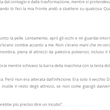
erata dal contagio e dalla trasformazione, mentre si protendev
ando lo feci la mia fronte andò a sbattere su qualcosa. Qua
to la pelle. Lentamente, aprii gli occhi e mi guardai intorno
 c’erano zombie accanto a me. Non c’erano mani che mi cerca
nombra, piena di attrezzi da palestra polverosi, incluso il
rai mentre schivavo la barra della macchina con la testa dolo
za. Però non era alterata dall’infezione. Era solo il vecchio 
 inutile il resto degli attrezzi, se non come giacigli davv
sarebbe più preciso dire un incubo”.