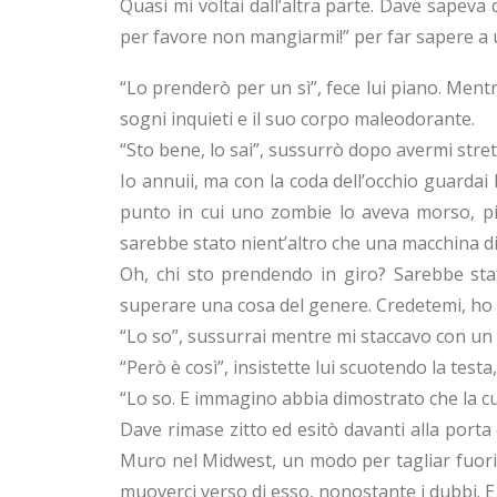
Quasi mi voltai dall’altra parte. Dave sapeva
per favore non mangiarmi!” per far sapere a 
“Lo prenderò per un sì”, fece lui piano. Mentre
sogni inquieti e il suo corpo maleodorante.
“Sto bene, lo sai”, sussurrò dopo avermi stre
Io annuii, ma con la coda dell’occhio guardai l
punto in cui uno zombie lo aveva morso, p
sarebbe stato nient’altro che una macchina di
Oh, chi sto prendendo in giro? Sarebbe stat
superare una cosa del genere. Credetemi, ho 
“Lo so”, sussurrai mentre mi staccavo con un 
“Però è così”, insistette lui scuotendo la testa
“Lo so. E immagino abbia dimostrato che la c
Dave rimase zitto ed esitò davanti alla porta 
Muro nel Midwest, un modo per tagliar fuori
muoverci verso di esso, nonostante i dubbi. E