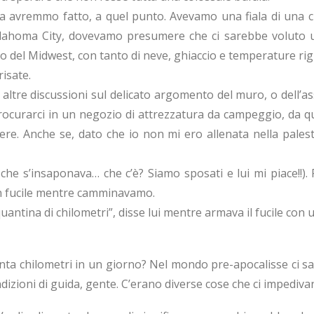
a avremmo fatto, a quel punto. Avevamo una fiala di una cur
oma City, dovevamo presumere che ci sarebbe voluto un a
o del Midwest, con tanto di neve, ghiaccio e temperature rig
isate.
altre discussioni sul delicato argomento del muro, o dell’a
procurarci in un negozio di attrezzatura da campeggio, da q
re. Anche se, dato che io non mi ero allenata nella pales
o che s’insaponava… che c’è? Siamo sposati e lui mi piace!!
 un fucile mentre camminavamo.
antina di chilometri”, disse lui mentre armava il fucile con 
uanta chilometri in un giorno? Nel mondo pre-apocalisse ci
izioni di guida, gente. C’erano diverse cose che ci impedivan