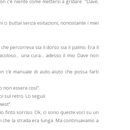
 Non c’è niente come mettersi a gridare “Dave,
mi ci buttai senza esitazioni, nonostante i miei
che percorreva sia il dorso sia il palmo. Era il
racoloso… una cura… adesso il mio Dave non
on c’è manuale di auto-aiuto che possa farti
o non essere così”.
i sul retro. Lo seguii.
west”.
io finto sorriso. Ok, ci sono queste voci su un
i che la strada era lunga. Ma continuavamo a