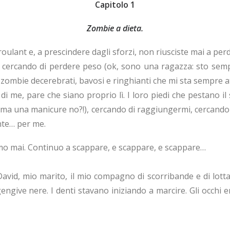
Capitolo 1
Zombie a dieta.
roulant e, a prescindere dagli sforzi, non riusciste mai a perde
o cercando di perdere peso (ok, sono una ragazza: sto sem
i zombie decerebrati, bavosi e ringhianti che mi sta sempre at
i me, pare che siano proprio lì. I loro piedi che pestano il 
 una manicure no?!), cercando di raggiungermi, cercando d
nte… per me.
mo mai. Continuo a scappare, e scappare, e scappare…
 David, mio marito, il mio compagno di scorribande e di lot
engive nere. I denti stavano iniziando a marcire. Gli occhi e