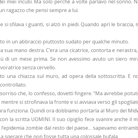
 dei miei incubi. Ma solo perché a volte parlavo nel sonno.
un ragazzo che pensi sempre a lui.
 si sfilava i guanti, si alzò in piedi. Quando aprì le braccia, 
tto in un abbraccio piuttosto sudato per qualche minuto.
a sua mano destra. C’era una cicatrice, contorta e nerastra, 
iù di un mese prima. Se non avessimo avuto un siero mi
voratrice senza cervello.
o una chiazza sul muro, ad opera della sottoscritta. E n
controllato.
sorriso che, lo confesso, dovetti fingere. “Ma avrebbe potut
, mentre si strofinava la fronte e si avviava verso gli spogliato
ura funziona. Quindi ora dobbiamo portarla al Muro del Mid
con la scritta UOMINI. Il suo cipiglio fece svanire anche il m
 l’epidemia zombie dal resto del paese… sapevamo entramb
 a sperare che non fosse tutta una colossale bufala.