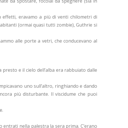
nate da spostare, focolai da spegnere (sia in
effetti, eravamo a più di venti chilometri di
abitanti (ormai quasi tutti zombie), Guthrie si
inammo alle porte a vetri, che conducevano al
 presto e il cielo dell’alba era rabbuiato dalle
rrampicavano uno sull’altro, ringhiando e dando
ancora più disturbante. Il viscidume che puoi
e.
entrati nella palestra la sera prima. C’erano