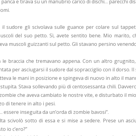
 panca e tirava su un manubrio carico di dischi… parecchi dis
domi.
e il sudore gli scivolava sulle guance per colare sul tappe
uscoli del suo petto. Sì, avete sentito bene. Mio marito,
eva muscoli guizzanti sul petto. Gli stavano persino venendo
 le braccia che tremavano appena. Con un altro grugnito,
ta per asciugarsi il sudore dal sopracciglio con il dorso. Il
teva le mani in posizione e spingeva di nuovo in alto il man
chi stupita. Stava sollevando più di centosessanta chili. Dav
 zombie che aveva cambiato le nostre vite, e disturbato il m
o di tenere in alto i pesi.
Sai… essere inseguita da un’orda di zombie bavosi”.
ta scivolò sotto di essa e si mise a sedere. Prese un as
to io c’ero?”