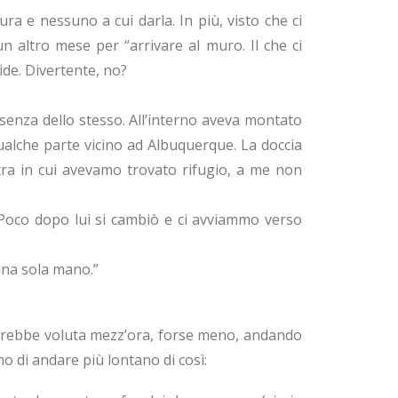
a e nessuno a cui darla. In più, visto che ci
ltro mese per “arrivare al muro. Il che ci
ide. Divertente, no?
ssenza dello stesso. All’interno aveva montato
ualche parte vicino ad Albuquerque. La doccia
tra in cui avevamo trovato rifugio, a me non
). Poco dopo lui si cambiò e ci avviammo verso
una sola mano.”
 sarebbe voluta mezz’ora, forse meno, andando
o di andare più lontano di così: