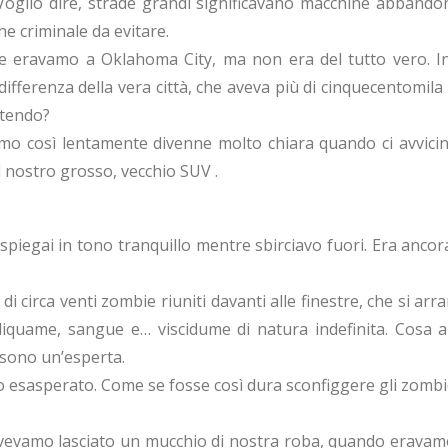
. Voglio dire, strade grandi significavano macchine abbando
he criminale da evitare.
he eravamo a Oklahoma City, ma non era del tutto vero. In 
differenza della vera città, che aveva più di cinquecentomila 
ntendo?
avamo così lentamente divenne molto chiara quando ci avvic
nostro grosso, vecchio SUV .
 spiegai in tono tranquillo mentre sbirciavo fuori. Era ancora
 di circa venti zombie riuniti davanti alle finestre, che si a
 liquame, sangue e… viscidume di natura indefinita. Cosa 
 sono un’esperta.
 esasperato. Come se fosse così dura sconfiggere gli zombi
 avevamo lasciato un mucchio di nostra roba, quando eravamo 