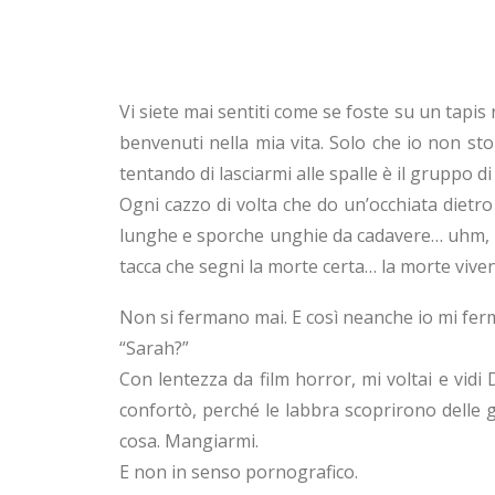
Vi siete mai sentiti come se foste su un tapis 
benvenuti nella mia vita. Solo che io non st
tentando di lasciarmi alle spalle è il gruppo d
Ogni cazzo di volta che do un’occhiata dietro d
lunghe e sporche unghie da cadavere… uhm, ma
tacca che segni la morte certa… la morte vive
Non si fermano mai. E così neanche io mi fer
“Sarah?”
Con lentezza da film horror, mi voltai e vidi
confortò, perché le labbra scoprirono delle g
cosa. Mangiarmi.
E non in senso pornografico.