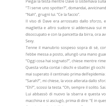
Piegai la testa mentre Dave si sistemava sulla
“Ti serve uno spotter?”, domandai, avvicinan
“Nah”, grugnì lui. “Ce la faccio”.
Il viso di Dave era arrossato dallo sforzo, 
maglietta e altro sudore si addensava sui m
disoccupato e con la pancetta da birra, ora av
Sexy.
Tenne il manubrio sospeso sopra di sé, con
l’ebbe messa a posto, allungò una mano guanta
“Oggi cosa hai sognato?”, chiese mentre rimet
Questa volta contai i dischi e sbattei gli oc
mai superato il centinaio prima dell’epidemia
“Sarah?”, mi chiese, la voce alterata dallo sforz
“Eh?”, scossi la testa. “Oh, sempre il solito. 
Lui abbassò di nuovo la sbarra e questa vol
macchina e si asciugò, prima di dire: “E in ques