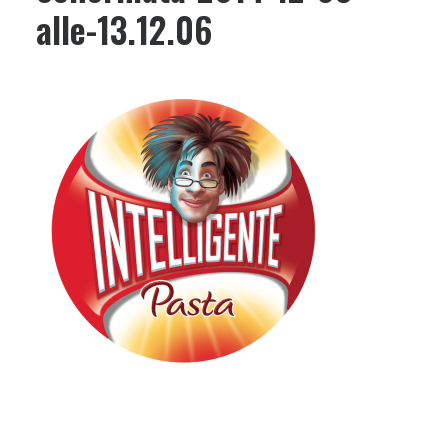
alle-13.12.06