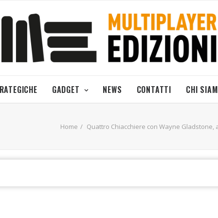
TRATEGICHE
GADGET
NEWS
CONTATTI
CHI SIA
Home
Quattro Chiacchiere con Wayne Gladstone, a