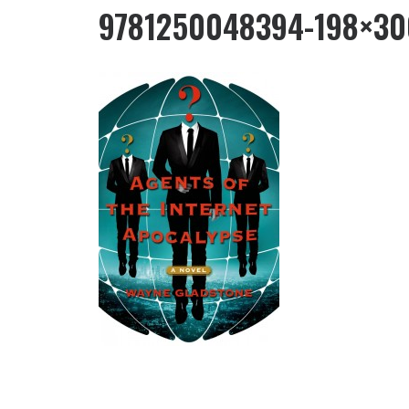
9781250048394-198×30