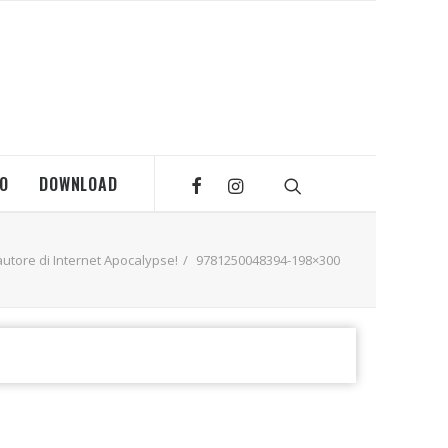
MO
DOWNLOAD
utore di Internet Apocalypse!
9781250048394-198×300