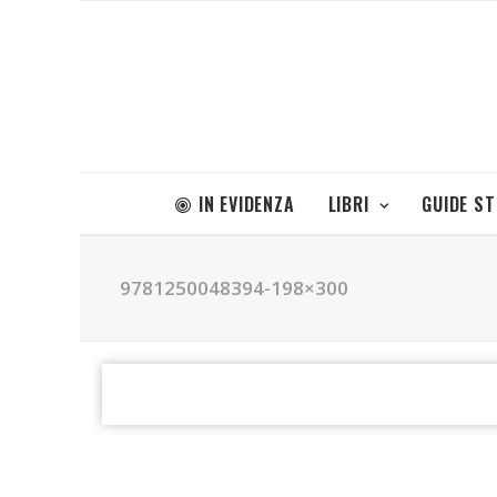
IN EVIDENZA
LIBRI
GUIDE S
9781250048394-198×300