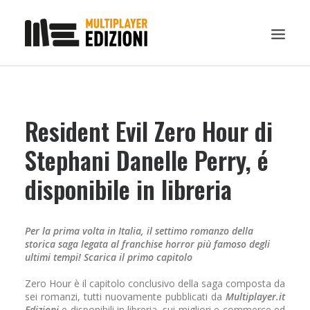
IN EVIDENZA
Resident Evil Zero Hour di
LIBRI
GUIDE STRATEGICHE
Stephani Danelle Perry, é
GADGET
disponibile in libreria
NEWS
CONTATTI
Per la prima volta in Italia, il settimo romanzo della
CHI SIAMO
storica saga legata al franchise horror più famoso degli
ultimi tempi! Scarica il primo capitolo
DOWNLOAD
Zero Hour è il capitolo conclusivo della saga composta da
RICERCA
sei romanzi, tutti nuovamente pubblicati da
Multiplayer.it
Edizioni
e disponibili in libreria, sui migliori e-commerce ed