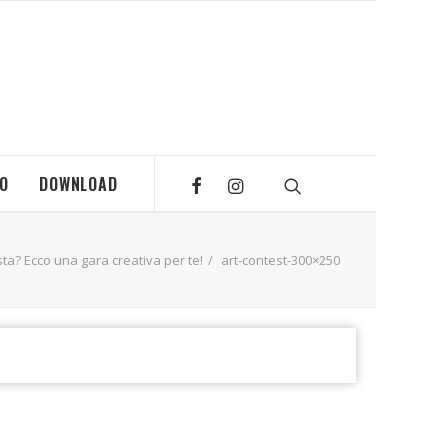
MO
DOWNLOAD
sta? Ecco una gara creativa per te!
art-contest-300×250