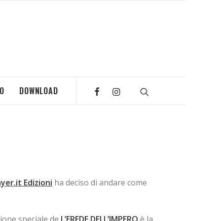
MO
DOWNLOAD
yer.it Edizioni
ha deciso di andare come
zione speciale de
L’EREDE DELL’IMPERO
è la