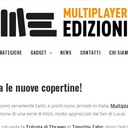
TRATEGICHE
GADGET
NEWS
CONTATTI
CHI SIA
a le nuove copertine!
ono veramente tanti, e pochi sono arrivati in Italia.
Multipla
one di una serie di titoli, molto apprezzati dai fan di Lucas.
) riguarda la
Trilogia di Thrawn
di
Timothy Zahn
: dopo l’edi