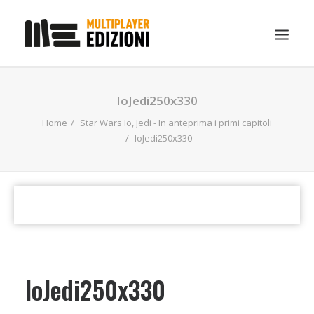
IN EVIDENZA
IoJedi250x330
LIBRI
Home
Star Wars Io, Jedi - In anteprima i primi capitoli
IoJedi250x330
GUIDE STRATEGICHE
GADGET
NEWS
CONTATTI
CHI SIAMO
DOWNLOAD
IoJedi250x330
RICERCA