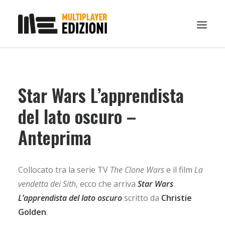
IN EVIDENZA
Star Wars L’apprendista
LIBRI
GUIDE STRATEGICHE
del lato oscuro –
GADGET
Anteprima
NEWS
CONTATTI
Collocato tra la serie TV
The Clone Wars
e il film
La
CHI SIAMO
vendetta dei Sith
, ecco che arriva
Star Wars
DOWNLOAD
L’apprendista del lato oscuro
scritto da
Christie
Golden
RICERCA
.