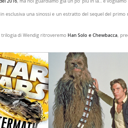
del 2016
, ma noi guardiamo già un po’ più in là… e vogliamo 
 in esclusiva una sinossi e un estratto del sequel del pri
 trilogia di Wendig ritroveremo
Han Solo e Chewbacca
, pr