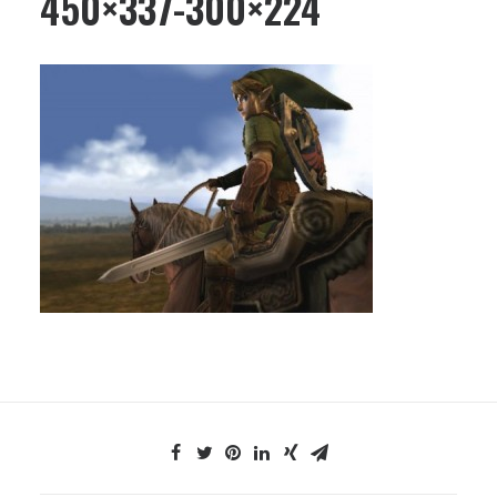
450×337-300×224