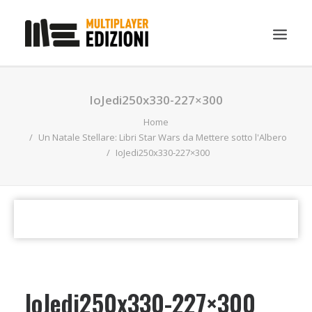
IN EVIDENZA
IoJedi250x330-227×300
LIBRI
Home
Un Natale Stellare: Libri Star Wars da Mettere sotto l'Albero
GUIDE STRATEGICHE
IoJedi250x330-227×300
GADGET
NEWS
CONTATTI
CHI SIAMO
DOWNLOAD
IoJedi250x330-227×300
RICERCA