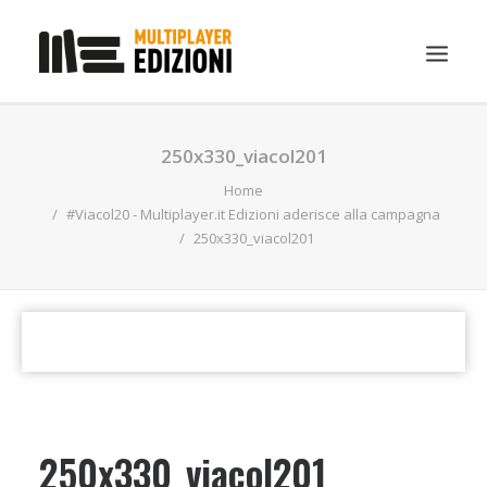
IN EVIDENZA
250x330_viacol201
LIBRI
Home
#Viacol20 - Multiplayer.it Edizioni aderisce alla campagna
GUIDE STRATEGICHE
250x330_viacol201
GADGET
NEWS
CONTATTI
CHI SIAMO
DOWNLOAD
250x330_viacol201
RICERCA