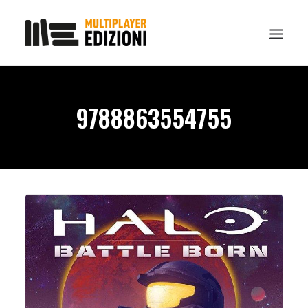
IN EVIDENZA
9788863554755
LIBRI
GUIDE STRATEGICHE
GADGET
NEWS
CONTATTI
CHI SIAMO
DOWNLOAD
RICERCA