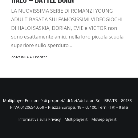
LA NUOVISSIMA SERIE DI ROMANZI YOUNG
ADULT BASATA SUI FAMOSISSIMI VIDEOGIOCHI
DI HALO! SASKIA, DORIAN, EVIE e VICTOR non
sono esattamente amici, nella loro piccola scuola
superiore sullo sperduto…
CONTINUA A LEGGERE
Multiplayer Edizioni è di proprietà di NetAddiction Srl – REA TR – 80133 –
P.IVA 01206540559 – Piazza Europa, 19 – 05100, Terni (TR) – Italia
Informativa sulla Privacy
Multiplayer.it
Movieplayer.it