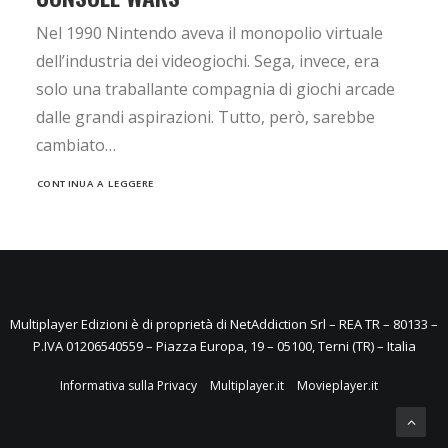
Nel 1990 Nintendo aveva il monopolio virtuale
dell’industria dei videogiochi. Sega, invece, era
solo una traballante compagnia di giochi arcade
dalle grandi aspirazioni. Tutto, però, sarebbe
cambiato…
CONTINUA A LEGGERE
Multiplayer Edizioni è di proprietà di NetAddiction Srl – REA TR – 80133 –
P.IVA 01206540559 – Piazza Europa, 19 – 05100, Terni (TR) – Italia
Informativa sulla Privacy
Multiplayer.it
Movieplayer.it