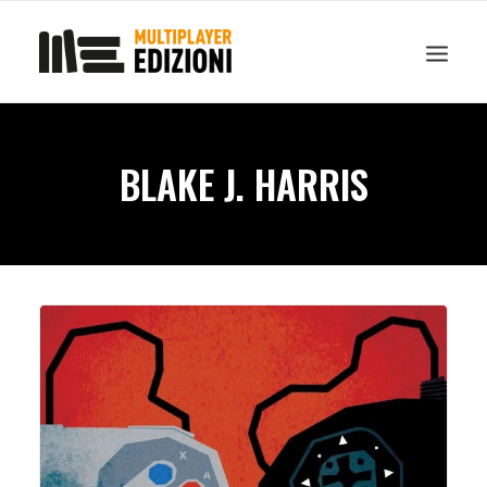
IN EVIDENZA
LIBRI
GUIDE STRATEGICHE
GADGET
BLAKE J. HARRIS
NEWS
CONTATTI
CHI SIAMO
DOWNLOAD
RICERCA