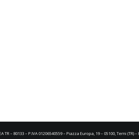
REA TR – 80133 – P.IVA 01206540559 – Piazza Europa, 19 – 05100, Terni (TR) – I