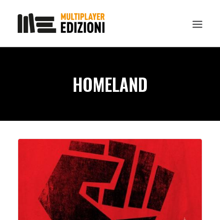
IN EVIDENZA
HOMELAND
LIBRI
GUIDE STRATEGICHE
GADGET
NEWS
CONTATTI
CHI SIAMO
DOWNLOAD
RICERCA