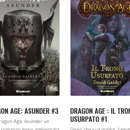
ON AGE: ASUNDER #3
DRAGON AGE : IL TRO
USURPATO #1
ragon Age: Asunder un
 romanzo epico ambientata
Dopo che sua madre, l'ama