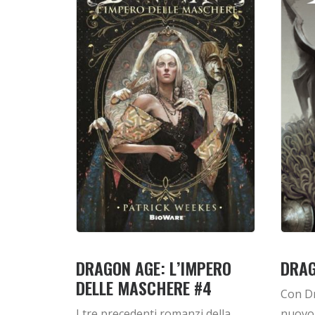
DRAGON AGE: L’IMPERO
DRAG
DELLE MASCHERE #4
Con D
I tre precedenti romanzi della
nuovo