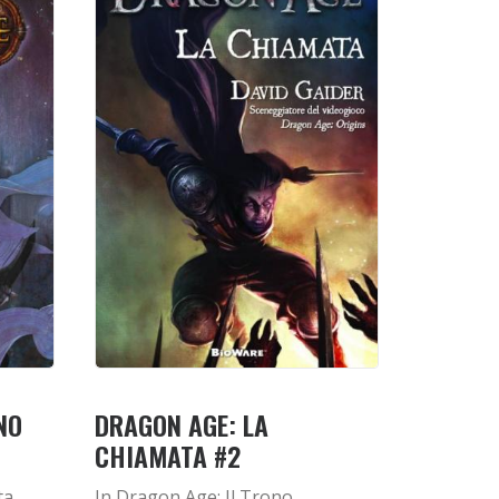
NO
DRAGON AGE: LA
CHIAMATA #2
ta
In Dragon Age: Il Trono