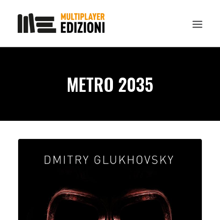
IN EVIDENZA
METRO 2035
LIBRI
GUIDE STRATEGICHE
GADGET
NEWS
CONTATTI
CHI SIAMO
DOWNLOAD
RICERCA