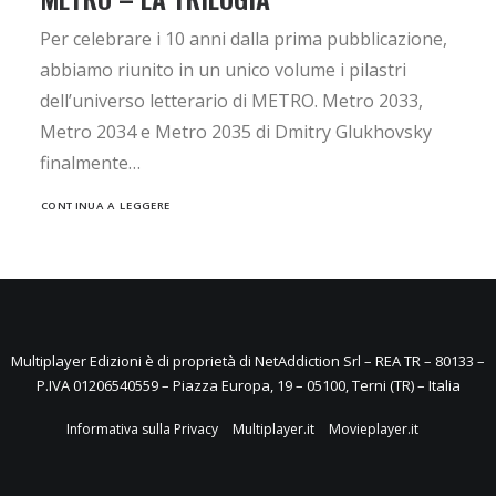
Per celebrare i 10 anni dalla prima pubblicazione,
abbiamo riunito in un unico volume i pilastri
dell’universo letterario di METRO. Metro 2033,
Metro 2034 e Metro 2035 di Dmitry Glukhovsky
finalmente…
CONTINUA A LEGGERE
Multiplayer Edizioni è di proprietà di NetAddiction Srl – REA TR – 80133 –
P.IVA 01206540559 – Piazza Europa, 19 – 05100, Terni (TR) – Italia
Informativa sulla Privacy
Multiplayer.it
Movieplayer.it