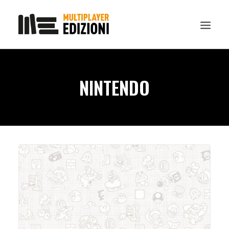
IN EVIDENZA
NINTENDO
LIBRI
GUIDE STRATEGICHE
GADGET
NEWS
CONTATTI
CHI SIAMO
DOWNLOAD
RICERCA