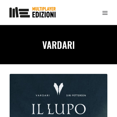
IN EVIDENZA
VARDARI
LIBRI
GUIDE STRATEGICHE
GADGET
NEWS
CONTATTI
CHI SIAMO
DOWNLOAD
RICERCA