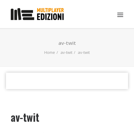
IN EVIDENZA
av-twit
LIBRI
Home
av-twit
av-twit
GUIDE STRATEGICHE
GADGET
NEWS
CONTATTI
CHI SIAMO
av-twit
DOWNLOAD
RICERCA