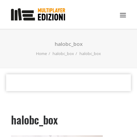
IN EVIDENZA
halobc_box
LIBRI
Home
halobc_box
halobc_box
GUIDE STRATEGICHE
GADGET
NEWS
CONTATTI
CHI SIAMO
halobc_box
DOWNLOAD
RICERCA