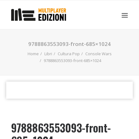
IN EVIDENZA
LIBRI
GUIDE STRATEGICHE
9788863553093-front-685×1024
GADGET
Home
Libri
Cultura Pop
Console Wars
NEWS
9788863553093-front-685×1024
CONTATTI
CHI SIAMO
DOWNLOAD
RICERCA
9788863553093-front-